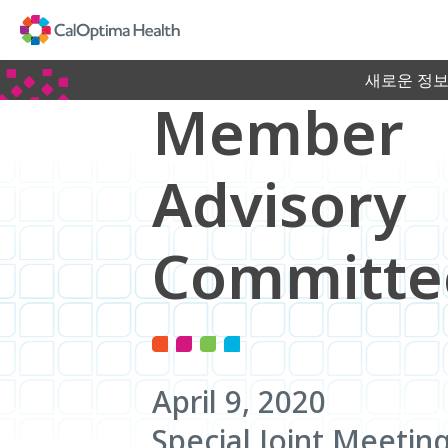
Skip
to
Main
Content
새로운 정보
Member
Advisory
Committe
April 9, 2020
Special Joint Meetin