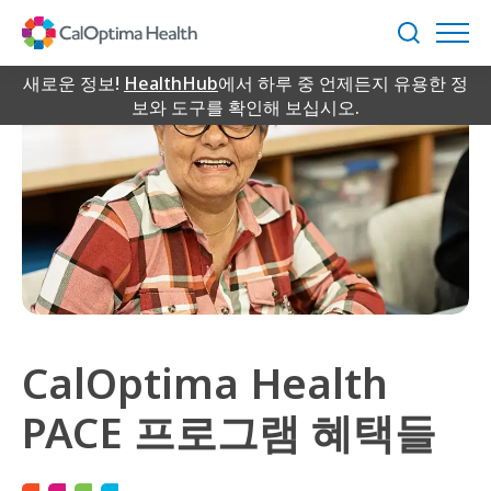
Skip
to
검
Main
색
Content
새로운 정보!
HealthHub
에서 하루 중 언제든지 유용한 정
보와 도구를 확인해 보십시오.
CalOptima Health
PACE 프로그램 혜택들