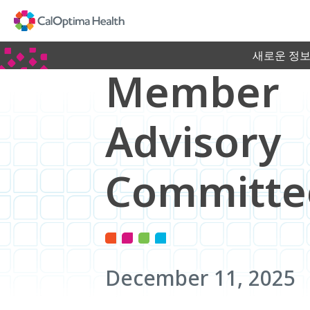
Skip
to
Main
Content
새로운 정보
Member
Advisory
Committe
December 11, 2025