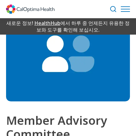
Skip
to
검
Main
색
Content
새로운 정보!
HealthHub
에서 하루 중 언제든지 유용한 정
보와 도구를 확인해 보십시오.
Member Advisory
Committee