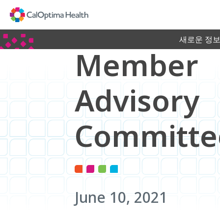
Skip
to
Main
Content
새로운 정보
Member
Advisory
Committe
June 10, 2021