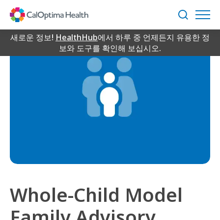
Skip
to
검
Main
색
Content
새로운 정보!
HealthHub
에서 하루 중 언제든지 유용한 정
보와 도구를 확인해 보십시오.
Whole-Child Model
Family Advisory