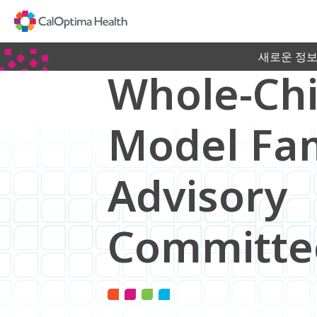
Skip
to
Main
Content
새로운 정보
Whole-Chi
Model Fam
Advisory
Committe