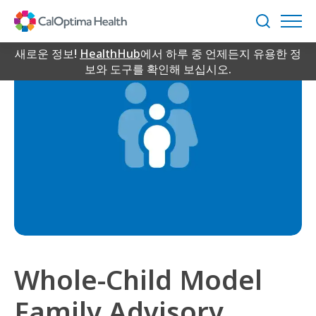
Skip
to
검
Main
색
Content
새로운 정보!
HealthHub
에서 하루 중 언제든지 유용한 정
보와 도구를 확인해 보십시오.
Whole-Child Model
Family Advisory