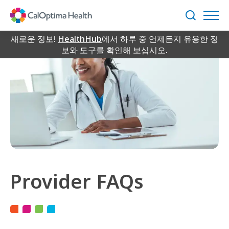
Skip
to
검
Main
색
Content
새로운 정보!
HealthHub
에서 하루 중 언제든지 유용한 정
보와 도구를 확인해 보십시오.
Provider FAQs