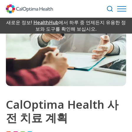
Skip
to
검
Main
색
Content
새로운 정보!
HealthHub
에서 하루 중 언제든지 유용한 정
보와 도구를 확인해 보십시오.
CalOptima Health 사
전 치료 계획