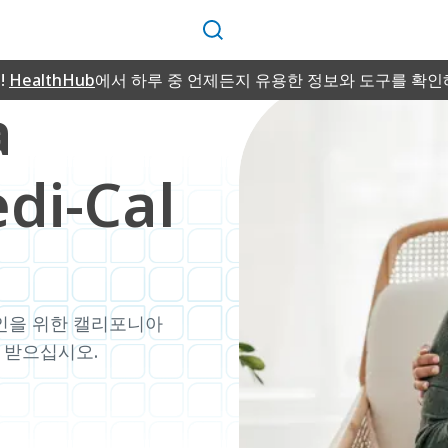
검
색
!
HealthHub
에서 하루 중 언제든지 유용한 정보와 도구를 확인
a
di-Cal
인을
위한
캘리포니아
.
받으십시오