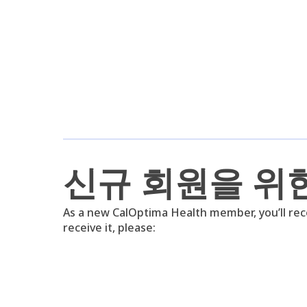
신규 회원을 위
As a new CalOptima Health member, you’ll rece
receive it, please: