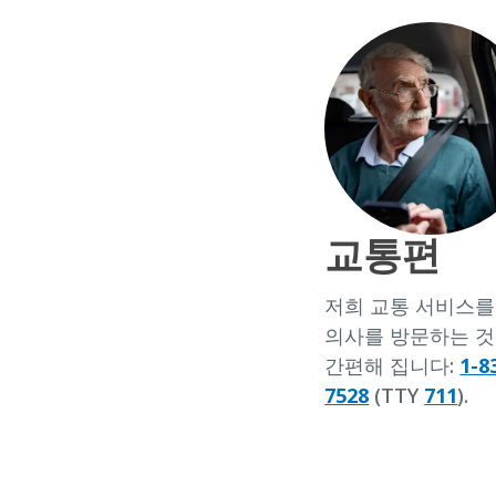
교통편
저희 교통 서비스를
의사를 방문하는 것
간편해 집니다:
1-8
7528
(TTY
711
).