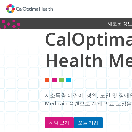
Skip
to
Main
Content
새로운 정보
CalOptim
Health Me
,
,
저소득층
어린이
성인
노인
및
장애
Medicaid
플랜으로
전체
의료
보장을
혜택 보기
‌오늘 가입