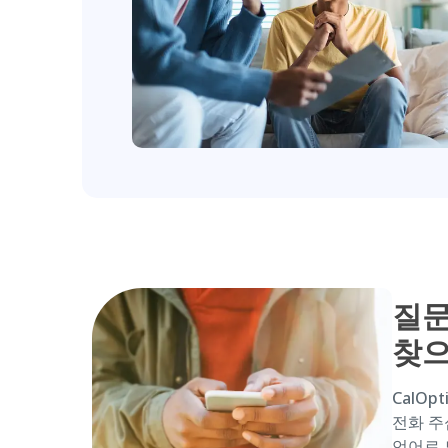
질문
찾
CalOp
전화 주
언어로 