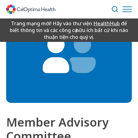
Skip
to
Tìm
Main
kiếm
Content
Trang mạng mới! Hãy vào thư viện
HealthHub
để
biết thông tin và các công cụ hữu ích bất cứ khi nào
thuận tiện cho quý vị.
Member Advisory
Committee