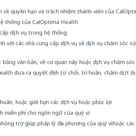
nh về quyền hạn và trách nhiệm thành viên của CalOpt
 hệ thống của CalOptima Health
 cấp dịch vụ trong hệ thống
nh với các nhà cung cấp dịch vụ về dịch vụ chăm sóc s
ặc bằng văn bản, về cơ quan này hoặc dịch vụ chăm só
ealth đưa ra quyết định từ chối, trì hoãn, chấm dứt (
 hoãn, hoặc giới hạn các dịch vụ hoặc phúc lợi
ch miễn phí cho ngôn ngữ của quý vị
 phòng trợ giúp pháp lý địa phương của quý vị hoặc cá