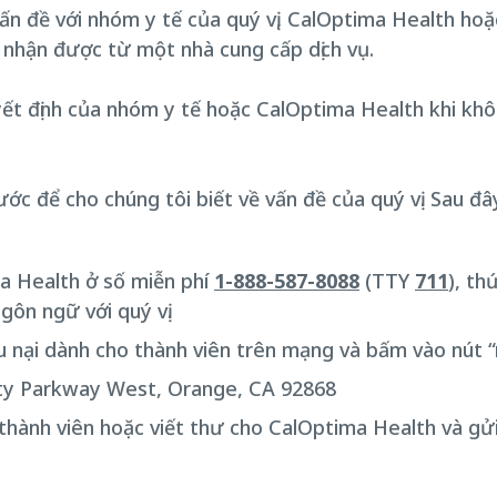
vấn đề với nhóm y tế của quý vị, CalOptima Health hoặ
ã nhận được từ một nhà cung cấp dịch vụ.
uyết định của nhóm y tế hoặc CalOptima Health khi khô
rước để cho chúng tôi biết về vấn đề của quý vị. Sau đ
ma Health ở số miễn phí
1-888-587-8088
(TTY
711
), th
ngôn ngữ với quý vị.
u nại dành cho thành viên trên mạng và bấm vào nút 
ity Parkway West, Orange, CA 92868
thành viên hoặc viết thư cho CalOptima Health và gử