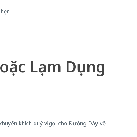
 hẹn
 hoặc Lạm Dụng
t khuyến khích quý vị gọi cho Đường Dây về