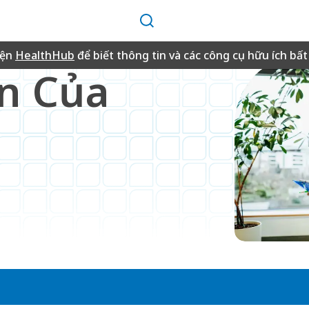
Tìm
kiếm
iện
HealthHub
để biết thông tin và các công cụ hữu ích bất 
n Của