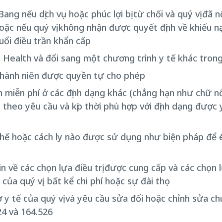
ng nếu dịch vụ hoặc phúc lợi bị từ chối và quý vị đã 
 hoặc nếu quý vị không nhận được quyết định về khiếu 
uổi điều trần khẩn cấp
a Health và đổi sang một chương trình y tế khác tron
thành niên được quyền tự cho phép
miễn phí ở các định dạng khác (chẳng hạn như chữ nổi 
) theo yêu cầu và kịp thời phù hợp với định dạng được
́ hoặc cách ly nào được sử dụng như biện pháp để ép b
n về các chọn lựa điều trị được cung cấp và các chọn 
 của quý vị, bất kể chi phí hoặc sự đài thọ
y tế của quý vị và yêu cầu sửa đổi hoặc chỉnh sửa c
24 và 164.526