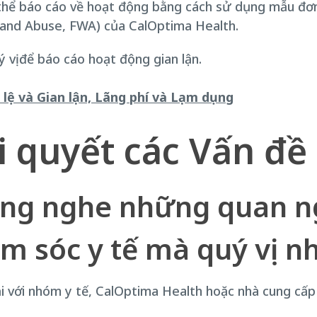
ó thể báo cáo về hoạt động bằng cách sử dụng mẫu đơ
 and Abuse, FWA) của CalOptima Health.
 vị để báo cáo hoạt động gian lận.
lệ và Gian lận, Lãng phí và Lạm dụng
i quyết các Vấn đề
ng nghe những quan ng
m sóc y tế mà quý vị n
ải với nhóm y tế, CalOptima Health hoặc nhà cung cấp 