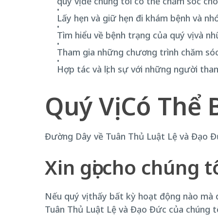
quý vị để chúng tôi có thể chăm sóc cho
Lấy hẹn và giữ hẹn đi khám bệnh và nhớ 
Tìm hiểu về bệnh trạng của quý vị và n
Tham gia những chương trình chăm sóc
Hợp tác và lịch sự với những người tha
Quý Vị Có Thể
Đường Dây về Tuân Thủ Luật Lệ và Đạo 
Xin gọi cho chúng t
Nếu quý vị thấy bất kỳ hoạt động nào mà qu
Tuân Thủ Luật Lệ và Đạo Đức của chúng t