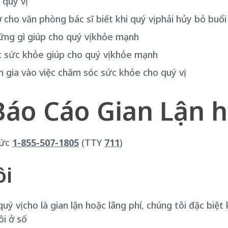
 quý vị
cho văn phòng bác sĩ biết khi quý vị phải hủy bỏ buổi
hững gì giúp cho quý vị khỏe mạnh
 sức khỏe giúp cho quý vị khỏe mạnh
m gia vào việc chăm sóc sức khỏe cho quý vị.
 Báo Cáo Gian Lận
Đức
1-855-507-1805
(TTY
711
)
ôi
ý vị cho là gian lận hoặc lãng phí, chúng tôi đặc biệ
ôi ở số