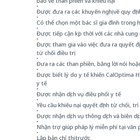
báo về than phiền và khiếu nại
Được đưa ra các khuyến nghị về quy đị
Có thể chọn một bác sĩ gia đình trong
Được tiếp cận kịp thời với các nhà cung
Được tham gia vào việc đưa ra quyết đị
từ chối điều trị
Đưa ra các than phiền, bằng lời nói ho
Được biết lý do y tế khiến CalOptima H
y tế
Được nhận dịch vụ điều phối y tế
Yêu cầu khiếu nại quyết định từ chối, trì
Được nhận dịch vụ thông dịch và biên dị
Nhận trợ giúp pháp lý miễn phí tại văn
Lập bản chỉ thị trước