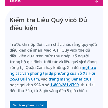
Bước 1
Kiểm tra Liệu Quý vị có Đủ
điều kiện
Trước khi nộp đơn, cần chắc chắc rằng quý vị đủ
điều kiện để nhận Medi-Cal. Quý vị có thể đủ
điều kiện dựa trên mức thu nhập, số người
trong hộ gia đình, tuổi tác và liệu quý vị có đang
sống tại Quận Cam hay không. Xin đến
một tro
ng các văn phòng tại địa phương của Sở Xã Hội
(SSA) Quận Cam
, vào
trang mạng BenefitsCal
,
hoặc gọi cho SSA ở số
1-800-281-9799
, thứ Hai
đến thứ Sáu, từ 8 giờ sáng đến 5 giờ chiều.
Vào trang Benefits Cal