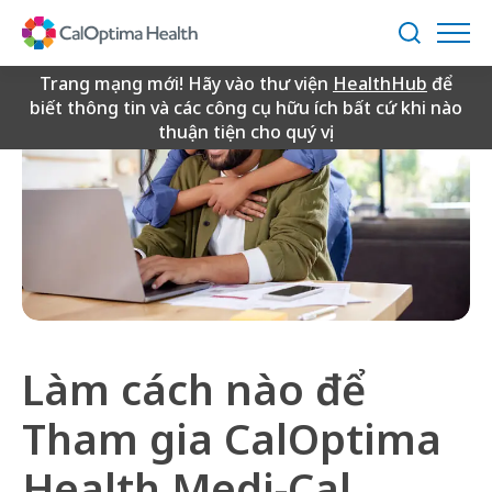
Skip
to
Tìm
Main
kiếm
Content
Trang mạng mới! Hãy vào thư viện
HealthHub
để
biết thông tin và các công cụ hữu ích bất cứ khi nào
thuận tiện cho quý vị.
Làm cách nào để
Tham gia CalOptima
Health Medi-Cal