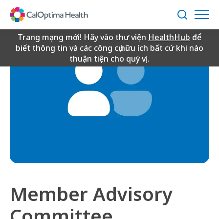
Skip
to
Tìm
Main
kiếm
Content
Trang mạng mới! Hãy vào thư viện
HealthHub
để
biết thông tin và các công cụ hữu ích bất cứ khi nào
thuận tiện cho quý vị.
Member Advisory
Committee