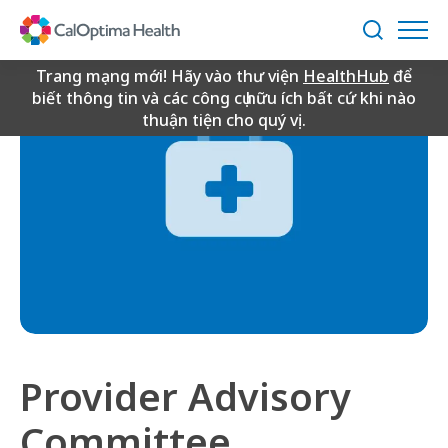
Skip
to
Tìm
Main
kiếm
Content
Trang mạng mới! Hãy vào thư viện
HealthHub
để
biết thông tin và các công cụ hữu ích bất cứ khi nào
thuận tiện cho quý vị.
Provider Advisory
Committee