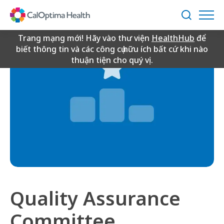
Skip
to
Tìm
Main
kiếm
Content
Trang mạng mới! Hãy vào thư viện
HealthHub
để
biết thông tin và các công cụ hữu ích bất cứ khi nào
thuận tiện cho quý vị.
Quality Assurance
Committee