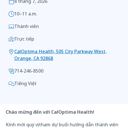
8 tháng 7, 2026
10–11 a.m.
Thành viên
Trực tiếp
CalOptima Health, 505 City Parkway West,
Orange, CA 92868
714-246-8500
Tiếng Việt
Chào mừng đến với CalOptima Health!
Kính mời quý vị tham dự buổi hướng dẫn thành viên