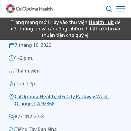
Skip
OneCare New Member
to
Tìm
Main
Orientation
kiếm
Content
Trang mạng mới! Hãy vào thư viện
HealthHub
để
biết thông tin và các công cụ hữu ích bất cứ khi nào
thuận tiện cho quý vị.
ONECARE NEW MEMBER ORIENTATION
7 tháng 10, 2026
1–2 p.m.
Thành viên
Trực tiếp
CalOptima Health, 505 City Parkway West,
Orange, CA 92868
877-412-2734
Tiếng Tây Ban Nha