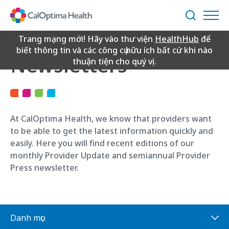
Skip
to
Tìm
Main
kiếm
Updates and
Content
Trang mạng mới! Hãy vào thư viện
HealthHub
để
biết thông tin và các công cụ hữu ích bất cứ khi nào
Newsletters
thuận tiện cho quý vị.
At CalOptima Health, we know that providers want
to be able to get the latest information quickly and
easily. Here you will find recent editions of our
monthly Provider Update and semiannual Provider
Press newsletter.
Danh mục