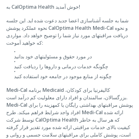
به CalOptima Health خوش آمدید!
شما به جلسه آشناسازی اعضا جدید دعوت شده اید. این جلسه
نحوه عملکرد پوشش CalOptima Health Medi-Cal و نحوه
دریافت مراقبتهای مورد نیاز شما را توضیح خواهد داد. مواردی
که خواهید آموخت:
در مورد حقوق و مسئولیتهای خود بدانید
چگونگه خدمات درمانی و داروها را ردیافت کنید
چگونه از منابع موجود در جامعه خود استفاده کنید
Medi-Cal برنامه Medicaid کالیفرنیا برای کودکان،
بزرگسالان، سالمندان و افراد دارای معلولیت کم درآمد است.
Medi-Cal پوشش مراقبتهای بهداشتی رایگان یا کمهزینه را برای
افراد واجد شرایط فراهم میکند. طرح Medi-Cal ارائه شده
توسط شرکت CalOptima Health که هر سال به خاطر
کیفیت بالای خدمات مراقبتی ارائه شده مورد تقدیر قرار گرفته
است، پوشش کاملی برای مراقبتهای سلامت جسمی و روانی و