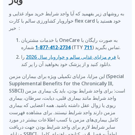
به روشهای زیر بفهمید که آیا واجد شرایط خرید مواد غذایی و
خواروبار کشاورزی سالم با کارت flex card خود هستید یا
خیر :
با خدمات مشتریان OneCare به صورت رایگان با
)‎ تماس بگیرید.
711
(TTY
1-877-412-2734
شماره ‎
یا
فرم مزایای غذایی سالم و خواروبار سال 2026
را
دانلود کنید و از پزشک خود بخواهید آن را پر کند.
این مزایا، مزایای تکمیلی ویژه برای بیماران مزمن (Special
Supplemental Benefits for the Chronically Ill,
SSBCI) است: برای واجد شرایط بودن، باید یک بیماری مزمن
واجد شرایط مانند بیماری قلبی، دیابت، سرطان، بیماری
ریوی یا زوال عقل داشته باشید. همه اعضایی که بیماری
مزمن دارند واجد شرایط نیستند. برای مشاهده فهرست
کامل بیماری‌های مزمن یا کسب اطلاعات بیشتر در مورد
سایر شرایط لازم برای واجد شرایط بودن جهت دریافت
مزایای SSBCI، لطفاً به فصل 4 در کتابچه راهنمای کامل