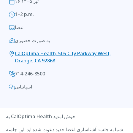
۱۶ تیر ۱۴۰۵
1–2 p.m.
اعضا
به صورت حضوری
CalOptima Health, 505 City Parkway West,
Orange, CA 92868
714-246-8500
اسپانیایی
به CalOptima Health خوش آمدید!
شما به جلسه آشناسازی اعضا جدید دعوت شده اید. این جلسه