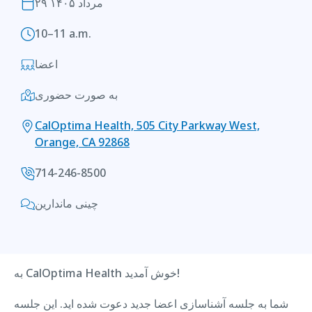
۲۹ مرداد ۱۴۰۵
10–11 a.m.
اعضا
به صورت حضوری
CalOptima Health, 505 City Parkway West,
Orange, CA 92868
714-246-8500
چینی ماندارین
به CalOptima Health خوش آمدید!
شما به جلسه آشناسازی اعضا جدید دعوت شده اید. این جلسه