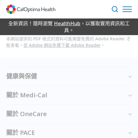
Skip
to
搜
Main
尋
Content
全新資訊！隨時瀏覽
HealthHub
，以獲取實用資訊和工
具。
本網站提供的 PDF 格式的資料可能需要免費的 Adobe Reader 才
能查看。
從 Adobe 網站免費下載 Adobe Reader
。
健康與保健
關於 Medi-Cal
關於 OneCare
關於 PACE