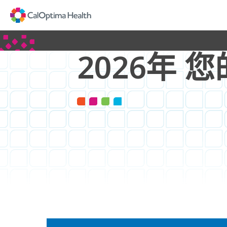
Skip
to
Main
Content
2026年 