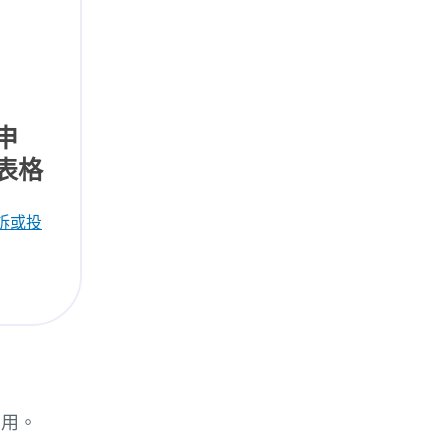
申
表格
訴或投
費用。