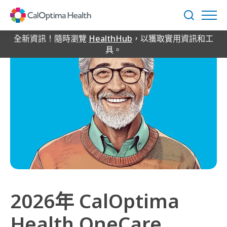
Skip
to
搜
Main
尋
Content
全新資訊！隨時瀏覽
HealthHub
，以獲取實用資訊和工
具。
2026年 CalOptima
Health OneCare