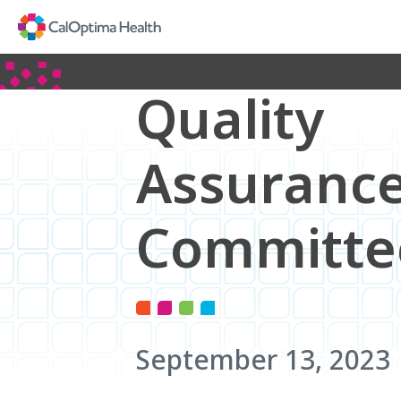
Skip
to
Main
Content
Quality
Assuranc
Committe
September 13, 2023