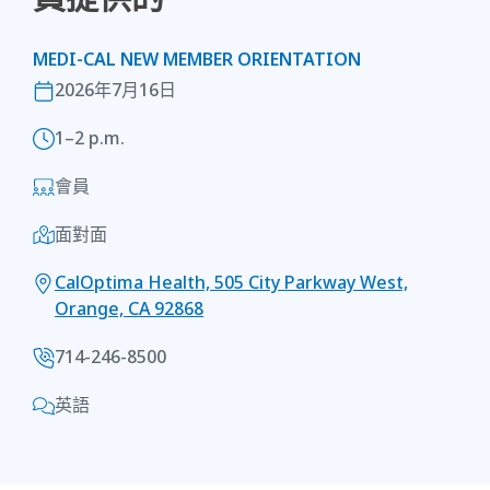
MEDI-CAL NEW MEMBER ORIENTATION
2026年7月16日
1–2 p.m.
會員
面對面
CalOptima Health, 505 City Parkway West,
Orange, CA 92868
714-246-8500
英語