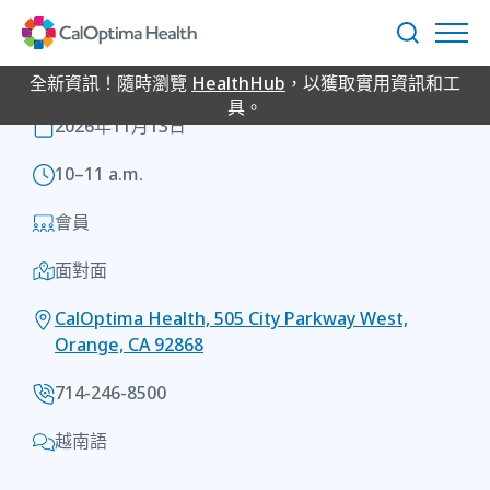
Skip
新會員講座：Medi-Cal
to
搜
Main
尋
Content
全新資訊！隨時瀏覽
HealthHub
，以獲取實用資訊和工
MEDI-CAL NEW MEMBER ORIENTATION
具。
2026年11月13日
10–11 a.m.
會員
面對面
CalOptima Health, 505 City Parkway West,
Orange, CA 92868
714-246-8500
越南語