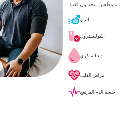
موظفين يتحدثون لغتك.
الربو
الكوليسترول
داء السكري
أمراض القلب
ضغط الدم المرتفع