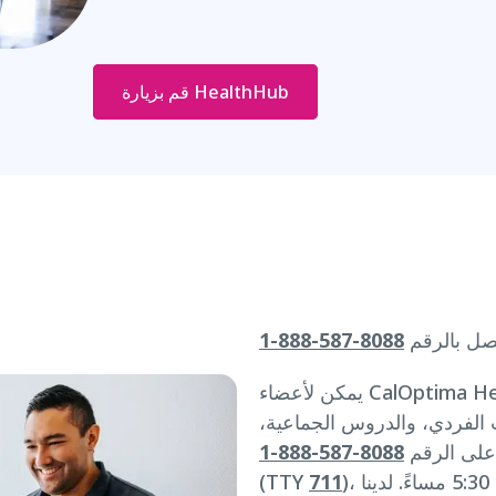
قم بزيارة HealthHub
ا
صل بالرقم
8088-587-888-1
يمكن لأعضاء CalOptima Health الحصول على خدمات الصحة والعافية
ب الفردي، والدروس الجماعية،
 على الرقم
8088-587-888-1
)، من الاثنين إلى الجمعة، من 8 صباحًا إلى 5:30 مساءً. لدينا
711
(TTY