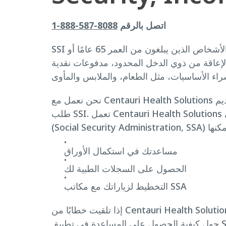
اتصل بالرقم
8088-587-888-1
SSI هو برنامج فيدرالي يمنح الأشخاص الذين يبلغون من العمر 65 عامًا أو
الإعاقة من ذوي الدخل المحدود، مدفوعات نقدية
نحن نعمل مع Centauri Health Solutions لإرشادك خلال عملية تقديم
طلب SSI. تعمل Centauri Health Solutions مع إدارة الضمان الاجتماعي
مساعدتك في استكمال الأوراق
الحصول على السجلات الطبية لك
التخطيط لزياراتك مع مكاتب SSA
إذا تلقيت خطابًا من Centauri Health Solutions، فسوف يتضمن تفاصيل
حول كيفية الحصول على المساعدة في تطبيق SSI الخاص بك. اتصل بخدمة