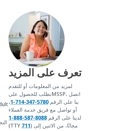
تعرف على المزيد
لمزيد من المعلومات أو للتقدم
بطلب للحصول علىMSSP، اتصل
خ
بنا على الرقم
5780-347-714-1
،
ult
أو تواصل مع فريق خدمة العملاء
لدينا على الرقم
8088-587-888-1
التج
) مجانًا، من الاثنين إلى
711
(TTY