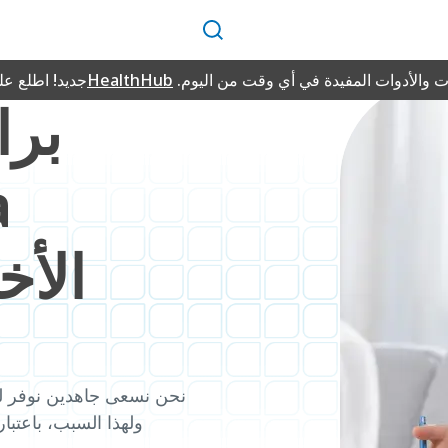
بحث
 والأدوات المفيدة في أي وقت من اليوم.
HealthHub
جديد! اطلع ع
برا
a
Health 
نحن نسعى جاهدين نوفر لك ا
ولهذا السبب، باعتب