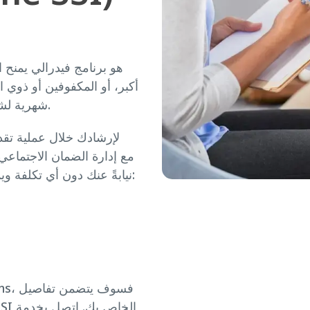
أكبر، أو المكفوفين أو ذوي 
شهرية لشراء الأساسيات، مثل الطعام، والملابس والمأوى.
(Social Security Administration, SSA) نيابةً عنك دون أي تكلفة ويمكنها: