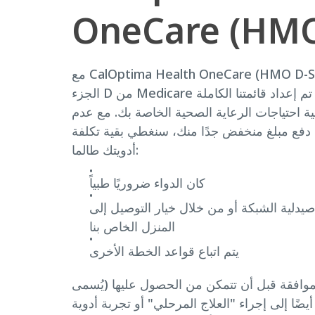
OneCare (HMO
مع CalOptima Health OneCare (HMO D-SNP)، تظل تكاليف أدوية
الجزء D من Medicare الخاصة بك منخفضة. لقد تم إعداد قائمتنا الكاملة
بية احتياجات الرعاية الصحية الخاصة بك. مع عدم
 دفع مبلغ منخفض جدًا منك، سنغطي بقية تكلفة
أدويتك طالما:
كان الدواء ضروريًا طبياً
دلية الشبكة أو من خلال خيار التوصيل إلى
المنزل الخاص بنا
يتم اتباع قواعد الخطة الأخرى
موافقة قبل أن تتمكن من الحصول عليها (يُسمى
يضًا إلى إجراء "العلاج المرحلي" أو تجربة أدوية