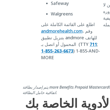
Safeway
ن لا
وره
Walgreens
فية
اطلع على القائمة الكاملة على
، وقم
andmorehealth.com
بتنزيل تطبيق andmore للهاتف
;
711
المحمول أو اتصل بـ (TTY
1-855-263-6673
) 1-855-AND-
MORE
يتم إصدار بطاقة more Benefits Prepaid Mastercard®& من قبل Avidia Bank، بموجب ترخيص من Mastercard Incorporated. يخضع استخدام هذه البطاقة لشروط وأحكام
اتفاقية حامل البطاقة.
أدوية الخاصة بك