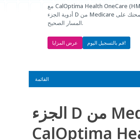
مع CalOptima Health OneCare (HMO D-SNP)، تظل تكاليف
أدوية الجزء D من Medicare منخفضة، وبالتالي تظل صحتك على
المسار الصحيح.
قم بالتسجيل اليوم!
عرض المزايا
القائمة
الجزء D من Medicare و
CalOptima He