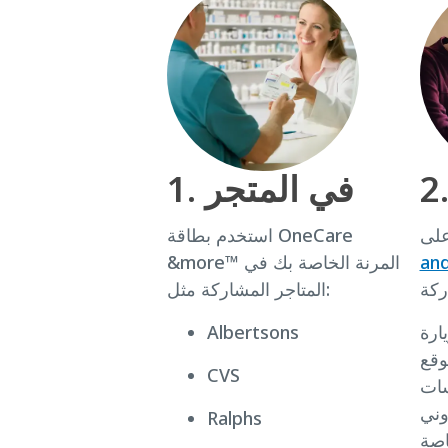
1. في المتجر
على
استخدم بطاقة OneCare
an
&more™ المرنة الخاصة بك في
المتاجر المشاركة مثل:
Albertsons
CalOptim
CVS
سات
وني
Ralphs
اصة