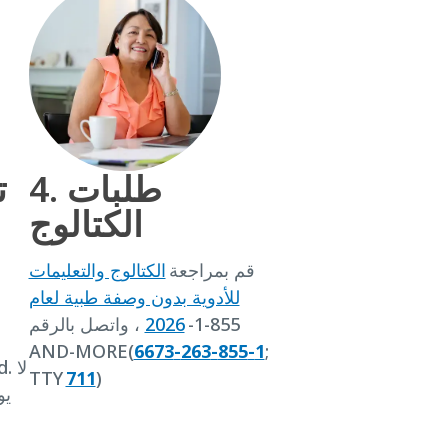
4. طلبات
الكتالوج
قم بمراجعة
الكتالوج والتعليمات
للأدوية بدون وصفة طبية لعام
1-855-
، واتصل بالرقم
2026
AND-MORE
(
1-855-263-6673
;
TTY
711
)
يو