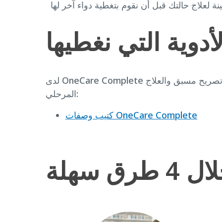
لأدوية التي نغطيها
لدى OneCare Complete كتيب الوصفات الخاص بها الذي يحتوي على جميع الأدوية التي تحتاجها وإرشادات واضحة للحصول على تصريح مسبق والعلاج
المرحلي:
كتيب وصفات OneCare Complete
سهلة