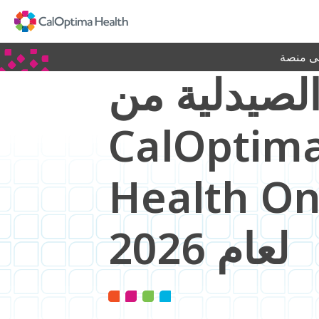
Skip
to
Main
Content
لى منصة
الصيدلية من
CalOptim
Health O
لعام 2026