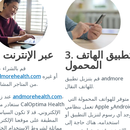
3. تطبيق الهاتف
2. عبر الإنترنت
المحمول
قم بالشراء 
أو غيره
dmorehealth.com
قم بتنزيل تطبيق andmore
من المتاجر المشاركة.
للهاتف النقال.
،
andmorehealth.com
عند زيارة
متوفر للهواتف المحمولة التي
ستغادر موقع a Health
تعمل بنظامي Apple وAndroid. لا
الإلكتروني. قد لا تكون السيا
جد أي رسوم لتنزيل التطبيق أو
المطبقة على موقعنا الإلكتر
استخدامه. هناك حاجة إلى
مماثلة لشروط الاستخدام الخ
الإنترنت. قد يتم تطبيق رسوم