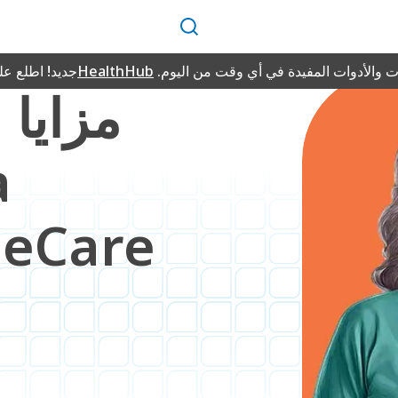
بحث
 والأدوات المفيدة في أي وقت من اليوم.
HealthHub
جديد! اطلع ع
مزايا 
a
neCare