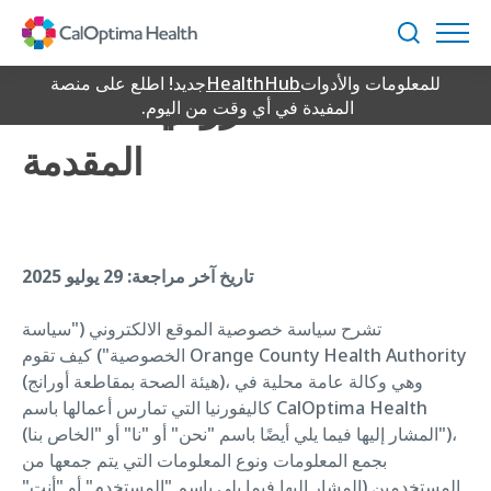
Skip
سياسة خصوصية الموقع
to
بحث
Main
للمعلومات والأدوات
HealthHub
جديد! اطلع على منصة
Content
الالكتروني
المفيدة في أي وقت من اليوم.
المقدمة
تاريخ آخر مراجعة: 29 يوليو 2025
تشرح سياسة خصوصية الموقع الالكتروني ("سياسة
الخصوصية") كيف تقوم Orange County Health Authority
(هيئة الصحة بمقاطعة أورانج)، وهي وكالة عامة محلية في
كاليفورنيا التي تمارس أعمالها باسم CalOptima Health
(المشار إليها فيما يلي أيضًا باسم "نحن" أو "نا" أو "الخاص بنا")،
بجمع المعلومات ونوع المعلومات التي يتم جمعها من
المستخدمين (المشار إليها فيما يلي باسم "المستخدم" أو "أنت"