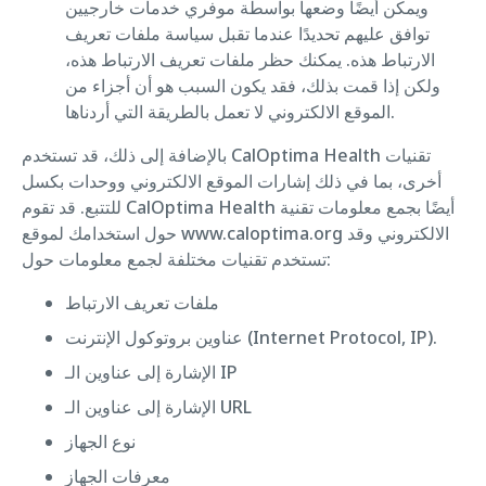
ويمكن أيضًا وضعها بواسطة موفري خدمات خارجيين
توافق عليهم تحديدًا عندما تقبل سياسة ملفات تعريف
الارتباط هذه. يمكنك حظر ملفات تعريف الارتباط هذه،
ولكن إذا قمت بذلك، فقد يكون السبب هو أن أجزاء من
الموقع الالكتروني لا تعمل بالطريقة التي أردناها.
بالإضافة إلى ذلك، قد تستخدم CalOptima Health تقنيات
أخرى، بما في ذلك إشارات الموقع الالكتروني ووحدات بكسل
للتتبع. قد تقوم CalOptima Health أيضًا بجمع معلومات تقنية
حول استخدامك لموقع www.caloptima.org الالكتروني وقد
تستخدم تقنيات مختلفة لجمع معلومات حول:
ملفات تعريف الارتباط
عناوين بروتوكول الإنترنت (Internet Protocol, IP).
الإشارة إلى عناوين الـ IP
الإشارة إلى عناوين الـ URL
نوع الجهاز
معرفات الجهاز