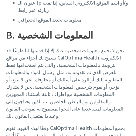
عنوان الـ Ip و/أو اسم الموقع الالكتروني السابق، إذا تمت
زيارته عبر رابط
معلومات تحديد الموقع الجغرافي
B. المعلومات الشخصية
نحن لا نجمع معلومات شخصية عنك إلا إذا قدمتها لنا طوعًا. قد
تسمح لك أجزاء من مواقع CalOptima Health الالكترونية
بتزويدنا بالمعلومات الشخصية، والتي يتم استخدامها فقط
للغرض الذي تم تقديمه به، مثل إرسال المواد والمعلومات
المطلوبة إليك أو الرد على أسئلتك أو مخاوفك. نحن لا نبيع، أو
نؤجر، أو نقوم بترخيص المعلومات الشخصية. نحن لا نشارك
المعلومات الشخصية مع أطراف ثالثة باستثناء المجهزين
والمقاولين من الباطن الخاصين بنا، الذين يحتاجون إلى
المعلومات لمساعدتنا على النحو المسموح به بموجب القانون
وعندما يقتضي القانون ذلك.
وفقًا لهذه القيود، تقوم CalOptima Health بجمع المعلومات
الشخصية، والتي تكون فريدة بك والتي قد تقدمها طوعًا أثناء