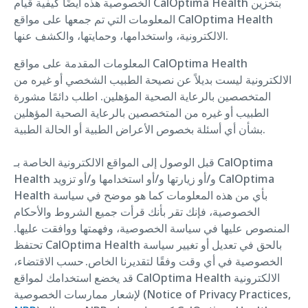
الخصوصية هذه أيضًا كيفية قيام CalOptima Health بتخزين
المعلومات التي تم جمعها على مواقع CalOptima Health
الالكترونية، واستخدامها، وحمايتها، والكشف عنها.
المعلومات المقدمة على مواقع CalOptima Health
الالكترونية ليست بديلاً عن نصيحة الطبيب الشخصي أو غيره من
المتخصصين بالرعاية الصحية المؤهلين. اطلب دائمًا مشورة
الطبيب أو غيره من المتخصصين بالرعاية الصحية المؤهلين
بشأن أي أسئلة بخصوص الأعراض الطبية أو الحالة الطبية.
قبل الوصول إلى المواقع الالكترونية الخاصة بـ CalOptima
Health و/أو زيارتها و/أو استخدامها و/أو تزويد CalOptima
Health بأي من هذه المعلومات كما هو موضح في سياسة
الخصوصية، فإنك تقر بأنك قرأت جميع الشروط والأحكام
المنصوص عليها في سياسة الخصوصية، وفهمتها ووافقت عليها.
تحتفظ CalOptima Health بالحق في تعديل أو تغيير سياسة
الخصوصية في أي وقت وفقًا لتقديرنا الخاص. حسب الاقتضاء،
قد يخضع استخدامك لمواقع CalOptima Health الالكترونية
لإشعار ممارسات الخصوصية (Notice of Privacy Practices,