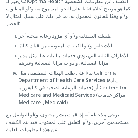
يجوز لـ CalOptima Health الكشف عن معلوماتك الشخصية
كما هو موضح أعلاه فقط على النحو المسموح به، و/أو المطلوب
و/أو وفقًا للقانون المعمول به، بما في ذلك على سبيل المثال لا
الحصر:
طبيبك، الصيدلية و/أو أي مزود رعاية صحية آخر
الأشخاص و/أو الكيانات المفوضة من قبلك كتابيًا
الأطراف الثالثة التي تؤدي خدمات بالنيابة عنا، مثل مدير
مزايا الصيدلية، وأدوات مزايا الصيدلية وغيرهم
بناءً على طلب الهيئات التنظيمية، مثل California
Department of Health Care Services (إدارة
خدمات الرعاية الصحية في كاليفورنيا) أو Centers for
Medicare and Medicaid Services (مراكز خدمات
Medicare وMedicaid)
يرجى ملاحظة أنه إذا قمت بنشر محتوى، و/أو التواصل مع
مستخدمين آخرين، و/أو التعليق على المحتوى، فقد يتم الكشف
عن هذه المعلومات للعامة.