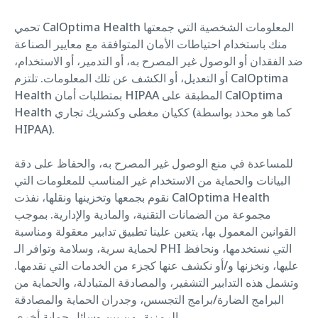
تحمي CalOptima Health المعلومات الشخصية التي جمعتها
منك باستخدام احتياطات الأمان المتوافقة مع معايير الصناعة
ضد الفقدان أو الوصول غير المصرح به، أو التدمير، أو الاستخدام،
أو التعديل، أو الكشف عن تلك المعلومات. تلتزم CalOptima
Health بمتطلبات أمان HIPAA المطبقة على CalOptima
Health ككيان مغطى وكشريك تجاري (كما هو محدد بواسطة
HIPAA).
للمساعدة في منع الوصول غير المصرح به، والحفاظ على دقة
البيانات والحماية من الاستخدام غير المناسب للمعلومات التي
نقوم بجمعها وتخزينها ونقلها، نفذت CalOptima Health
مجموعة من الضمانات التقنية، والمادية والإدارية. بموجب
القوانين المعمول بها، يتعين علينا تطبيق تدابير معقولة ومناسبة
لحماية سرية، وسلامة وتوافر الـ PHI التي نستخدمها، ونحافظ
عليها، ونخزنها و/أو نكشف عنها كجزء من الخدمات التي نقدمها.
وتشمل هذه التدابير التشفير، والمصادقة المتبادلة، والحماية من
البرامج الضارة/برامج التجسس، وجدران الحماية والمصادقة
الرمزية، من بين وسائل حماية أخرى.