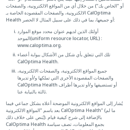
أو "الخاص بك") من خلال أي من المواقع الالكترونية، والصفحات
الالكترونية، والصفحات المقصودة الخاصة بـ CalOptima
Health أو جميعها، بما في ذلك على سبيل المثال لا الحصر:
أولئك الذين لديهم عنوان محدد موقع الموارد
الموحد(uniform resource locator, URL) :
www.caloptima.org.
تلك التي تتعلق بأي شكل من الأشكال ببوابة أعضاء
CalOptima Health.
جميع المواقع الالكترونية، والصفحات الالكترونية،
والصفحات المقصودة الأخرى التي تملكها و/أو تديرها
CalOptima Health أو تستضيفها و/أو تديرها أطراف
ثالثة بالنيابة عنا.
يُشار إلى المواقع الالكترونية الموضحة أعلاه بشكل جماعي فيما
بعد باسم "المواقع الالكترونية CalOptima Health" (ما لم
يُنص على خلاف ذلك). بالإضافة إلى شرح كيفية قيام
CalOptima Health بجمع المعلومات، تصف سياسة