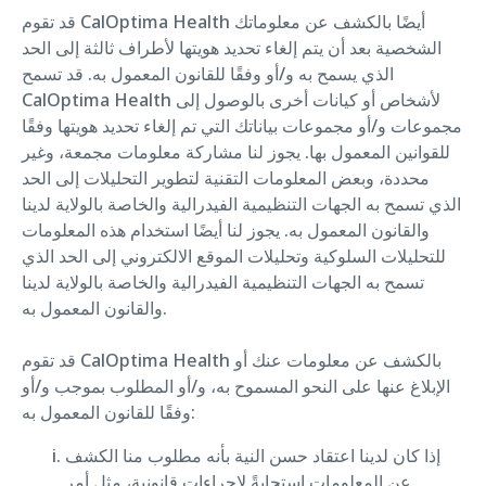
قد تقوم CalOptima Health أيضًا بالكشف عن معلوماتك
الشخصية بعد أن يتم إلغاء تحديد هويتها لأطراف ثالثة إلى الحد
الذي يسمح به و/أو وفقًا للقانون المعمول به. قد تسمح
CalOptima Health لأشخاص أو كيانات أخرى بالوصول إلى
مجموعات و/أو مجموعات بياناتك التي تم إلغاء تحديد هويتها وفقًا
للقوانين المعمول بها. يجوز لنا مشاركة معلومات مجمعة، وغير
محددة، وبعض المعلومات التقنية لتطوير التحليلات إلى الحد
الذي تسمح به الجهات التنظيمية الفيدرالية والخاصة بالولاية لدينا
والقانون المعمول به. يجوز لنا أيضًا استخدام هذه المعلومات
للتحليلات السلوكية وتحليلات الموقع الالكتروني إلى الحد الذي
تسمح به الجهات التنظيمية الفيدرالية والخاصة بالولاية لدينا
والقانون المعمول به.
قد تقوم CalOptima Health بالكشف عن معلومات عنك أو
الإبلاغ عنها على النحو المسموح به، و/أو المطلوب بموجب و/أو
وفقًا للقانون المعمول به:
إذا كان لدينا اعتقاد حسن النية بأنه مطلوب منا الكشف
عن المعلومات استجابةً لإجراءات قانونية، مثل أمر