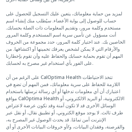
لمزيد من حماية معلوماتك، يتعين عليك التسجيل للحصول على
حساب للوصول إلى بوابة الأعضاء. سيُطلب منك إنشاء اسم
مستخدم وكلمة مرور، وتقديم المعلومات ذات الصلة بحسابك.
أنت مسؤول عن تأمين سرية اسم المستخدم وكلمة المرور
الخاصين بك. عند اختيار كلمة المرور، حدد مجموعة من الحروف
والأرقام التي لا يمكن لشخص يعرفك تخمينها أو اكتشافها. من
المهم أن تقوم بحماية حسابك والحفاظ عليه وأن تقوم بإخطارنا
على الفور بأي استخدام غير مصرح به لحسابك.
على الرغم من أن CalOptima Health تتخذ الاحتياطات
اللازمة للحفاظ على سرية معلوماتك، فمن المهم أن تضع في
اعتبارك أن أي معلومات تدخلها أو أي رسالة ترسلها باستخدام
مواقع CalOptima Health الالكترونية، أو البريد الالكتروني، أو
الوسائل الأخرى قد لا تكون آمنة وقد تكون عرضة لاعتراض
طرف ثالث. لا يوجد موقع الكتروني، أو تطبيق نقال، أو نقل عبر
الإنترنت آمن تمامًا. قد يحدث الوصول غير المصرح به،
والقرصنة، وفقدان البيانات، و/أو خروقات البيانات الأخرى أو أي