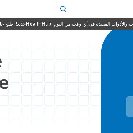
بحث
 والأدوات المفيدة في أي وقت من اليوم.
HealthHub
جديد! اطلع ع
e
e