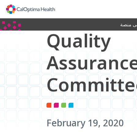
Skip
to
Main
Content
لى منصة
Quality
Assuranc
Committe
February 19, 2020