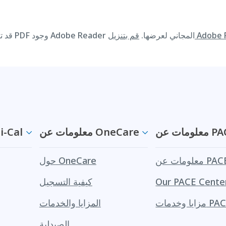
قد تتطلب المواد المتوفرة على هذا الموقع الإلكتروني بصيغة PDF وجود Adobe Reader المجاني لعرضها.
ت عن PACE
معلومات عن OneCare
معلومات عن
لومات عن PACE
حول OneCare
Our PACE Cente
كيفية التسجيل
ا وخدمات PACE
المزايا والخدمات
الصيدلية