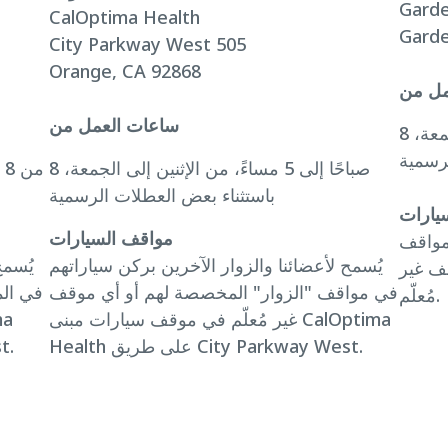
Garde
CalOptima Health
Garde
City Parkway West 505
Orange, CA 92868
مل من
ساعات العمل من
8 صباحًا إلى 4:30 مساءً، من الاثنين إلى الجمعة،
8 صباحًا إلى 5 مساءً، من الإثنين إلى الجمعة،
باستثناء بعض العطلات الرسمية
يارات
مواقف السيارات
مواقف
يُسمح لأعضائنا والزوار الآخرين بركن سياراتهم
يُسمح
ف غير
في مواقف "الزوار" المخصصة لهم أو أي موقف
في ال
مُعلّم.
غير مُعلّم في موقف سيارات مبنى CalOptima
Health على طريق City Parkway West.
lth