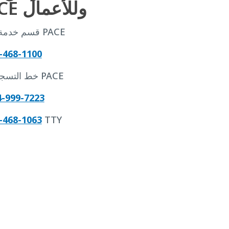
PACE وللأعمال
قسم خدمة عملاء PACE
-468-1100
خط التسجيل في PACE
4-999-7223
-468-1063
TTY