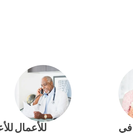
في
للأعمال
للأ