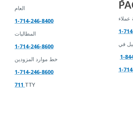
العام
1-714-246-8400
1-714
المطالبات
1-714-246-8600
1-84
خط موارد المزودين
1-714
1-714-246-8600
711
TTY