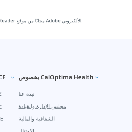
قم بتنزيل Adobe Reader مجانًا من موقع Adobe الألكتروني.
بخصوص CalOptima Health
معلوما
نبذة عنا
مع
مجلس الإدارة والقيادة
r
الشفافية والمالية
مزاي
الامتثال