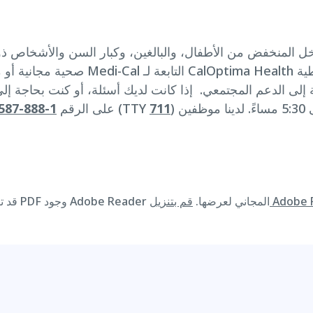
صحية مجانية أو منخفضة التكلفة للأشخا
فة إلى الدعم المجتمعي. إذا كانت لديك أسئلة، أو كنت بحاجة 
) مجانًا، من الاثنين إلى الجمعة، من 8 صباحًا إلى 5:30 مساءً. لدينا موظفين
711
(TTY
فاتصل بخدمة عملاء CalOptima Health على الرقم
1-888-587-8088
قد تتطلب المواد المتوفرة على هذا الموقع الإلكتروني بصيغة PDF وجود Adobe Reader المجاني لعرضها.