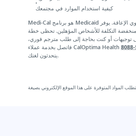
كيفية استخدام الموارد في مجتمعك
Medi-Cal هو برنامج Medicaid في كاليفورنيا لذوي الدخل المنخفض من الأطفال، والبالغين، وكبار السن والأشخاص ذوي الإعاقة. يوفر Medi-Cal تغطية رعاية
ص المؤهلين. تحظى خطة Medi-Cal التابعة لـ CalOptima Health بتميزها بجودة الرعاية عامًا بعد عام، وتوفر تغطية
إلى توجيهات أو كنت بحاجة إلى طلب مترجم فوري،
يتحدثون لغتك.