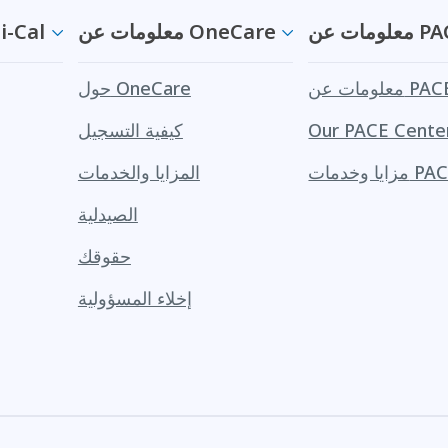
ت عن PACE
معلومات عن OneCare
معلومات عن
لومات عن PACE
حول OneCare
Our PACE Cente
كيفية التسجيل
ا وخدمات PACE
المزايا والخدمات
الصيدلية
حقوقك
إخلاء المسؤولية