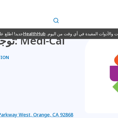
بحث
 والأدوات المفيدة في أي وقت من اليوم.
HealthHub
جديد! اطلع ع
توجيه الأعضاء الجدد: Medi-Cal
TION
 Parkway West, Orange, CA 92868