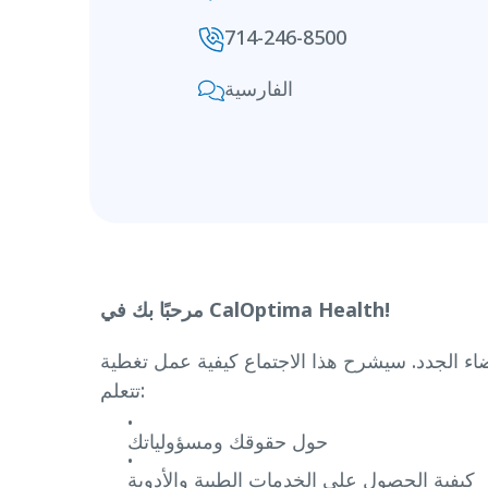
714-246-8500
الفارسية
مرحبًا بك في CalOptima Health!
تماع كيفية عمل تغطية CalOptima Health Medi-Cal وكيفية الحصول على الرعاية التي تحتاجها. سوف
تتعلم:
حول حقوقك ومسؤولياتك
كيفية الحصول على الخدمات الطبية والأدوية