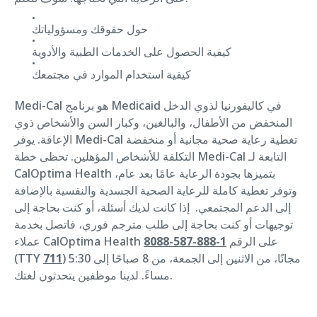
حول حقوقك ومسؤولياتك
كيفية الحصول على الخدمات الطبية والأدوية
كيفية استخدام الموارد في مجتمعك
Medi-Cal هو برنامج Medicaid في كاليفورنيا لذوي الدخل
المنخفض من الأطفال، والبالغين، وكبار السن والأشخاص ذوي
الإعاقة. يوفر Medi-Cal تغطية رعاية صحية مجانية أو منخفضة
التكلفة للأشخاص المؤهلين. تحظى خطة Medi-Cal التابعة لـ
CalOptima Health بتميزها بجودة الرعاية عامًا بعد عام،
وتوفر تغطية كاملة للرعاية الصحية الجسدية والنفسية بالإضافة
إلى الدعم المجتمعي. إذا كانت لديك أسئلة، أو كنت بحاجة إلى
توجيهات أو كنت بحاجة إلى طلب مترجم فوري، فاتصل بخدمة
عملاء CalOptima Health على الرقم
1-888-587-8088
) مجانًا، من الاثنين إلى الجمعة، من 8 صباحًا إلى 5:30
711
(TTY
مساءً. لدينا موظفين يتحدثون لغتك.