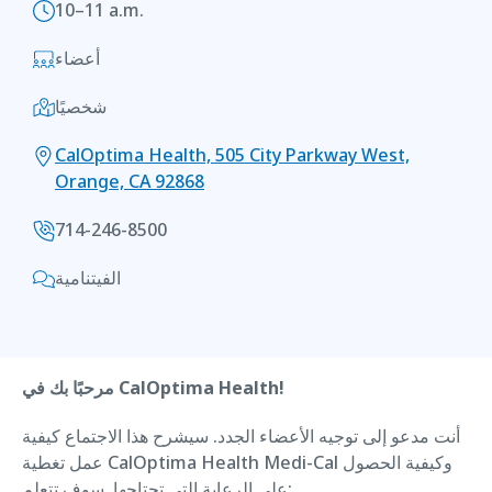
10–11 a.m.
أعضاء
شخصيًا
CalOptima Health, 505 City Parkway West,
Orange, CA 92868
714-246-8500
الفيتنامية
مرحبًا بك في CalOptima Health!
أنت مدعو إلى توجيه الأعضاء الجدد. سيشرح هذا الاجتماع كيفية
عمل تغطية CalOptima Health Medi-Cal وكيفية الحصول
على الرعاية التي تحتاجها. سوف تتعلم: