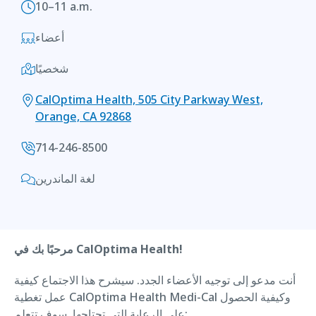
10–11 a.m.
أعضاء
شخصيًا
CalOptima Health, 505 City Parkway West,
Orange, CA 92868
714-246-8500
لغة الماندرين
مرحبًا بك في CalOptima Health!
أنت مدعو إلى توجيه الأعضاء الجدد. سيشرح هذا الاجتماع كيفية
عمل تغطية CalOptima Health Medi-Cal وكيفية الحصول
على الرعاية التي تحتاجها. سوف تتعلم: