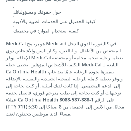
حول حقوقك ومسؤولياتك
كيفية الحصول على الخدمات الطبية والأدوية
كيفية استخدام الموارد في مجتمعك
Medi-Cal هو برنامج Medicaid في كاليفورنيا لذوي الدخل
المنخفض من الأطفال، والبالغين، وكبار السن والأشخاص ذوي
الإعاقة. يوفر Medi-Cal تغطية رعاية صحية مجانية أو منخفضة
التكلفة للأشخاص المؤهلين. تحظى خطة Medi-Cal التابعة لـ
CalOptima Health بتميزها بجودة الرعاية عامًا بعد عام،
وتوفر تغطية كاملة للرعاية الصحية الجسدية والنفسية بالإضافة
إلى الدعم المجتمعي. إذا كانت لديك أسئلة، أو كنت بحاجة إلى
توجيهات أو كنت بحاجة إلى طلب مترجم فوري، فاتصل بخدمة
عملاء CalOptima Health على الرقم
1-888-587-8088
) مجانًا، من الاثنين إلى الجمعة، من 8 صباحًا إلى 5:30
711
(TTY
مساءً. لدينا موظفين يتحدثون لغتك.