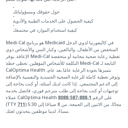
حول حقوقك ومسؤولياتك
كيفية الحصول على الخدمات الطبية والأدوية
كيفية استخدام الموارد في مجتمعك
Medi-Cal هو برنامج Medicaid في كاليفورنيا لذوي الدخل
المنخفض من الأطفال، والبالغين، وكبار السن والأشخاص ذوي
الإعاقة. يوفر Medi-Cal تغطية رعاية صحية مجانية أو منخفضة
التكلفة للأشخاص المؤهلين. تحظى خطة Medi-Cal التابعة لـ
CalOptima Health بتميزها بجودة الرعاية عامًا بعد عام،
وتوفر تغطية كاملة للرعاية الصحية الجسدية والنفسية بالإضافة
إلى الدعم المجتمعي. إذا كانت لديك أسئلة، أو كنت بحاجة إلى
توجيهات أو كنت بحاجة إلى طلب مترجم فوري، فاتصل بخدمة
عملاء CalOptima Health على الرقم
1-888-587-8088
) مجانًا، من الاثنين إلى الجمعة، من 8 صباحًا إلى 5:30
711
(TTY
مساءً. لدينا موظفين يتحدثون لغتك.