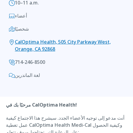
10–11 a.m.
أعضاء
شخصيًا
CalOptima Health, 505 City Parkway West,
Orange, CA 92868
714-246-8500
لغة الماندرين
مرحبًا بك في CalOptima Health!
أنت مدعو إلى توجيه الأعضاء الجدد. سيشرح هذا الاجتماع كيفية
عمل تغطية CalOptima Health Medi-Cal وكيفية الحصول
على الرعاية التي تحتاجها. سوف تتعلم: