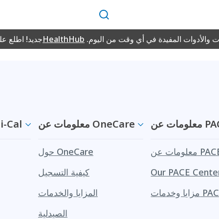
بحث
قد تتطلب المواد المتوفرة على هذا الموقع الإلكتروني بصيغة PDF وجود Adobe Reader المجاني لعرضها.
 والأدوات المفيدة في أي وقت من اليوم.
HealthHub
جديد! اطلع ع
ت عن PACE
معلومات عن OneCare
معلومات عن
لومات عن PACE
حول OneCare
Our PACE Cente
كيفية التسجيل
ا وخدمات PACE
المزايا والخدمات
الصيدلية