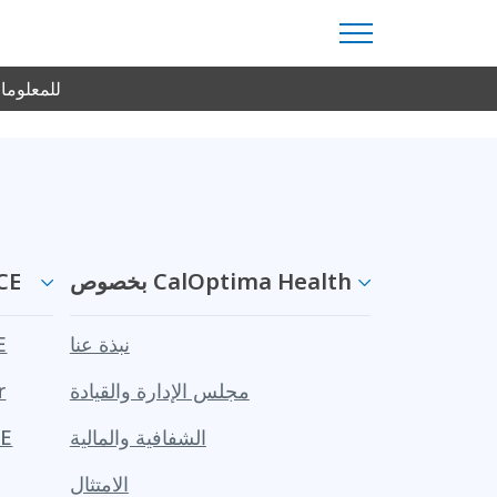
قم بتنزيل Adobe Reader مجانًا من موقع Adobe الألكتروني.
للمعلومات
بخصوص CalOptima Health
معلوما
نبذة عنا
مع
مجلس الإدارة والقيادة
r
الشفافية والمالية
مزاي
الامتثال