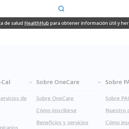
Buscar
ormato PDF disponibles en este sitio web requieren el lect
ca de salud
HealthHub
para obtener información útil y h
Adobe Reader de forma gratuita del sitio web de Adobe
.
-Cal
Sobre OneCare
Sobre P
servicios de
Sobre OneCare
Sobre PA
Cómo inscribirse
Nuestro 
Beneficios y servicios
Cómo insc
itarios