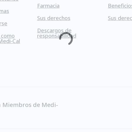
Farmacia
Beneficio
amas
Sus derechos
Sus dere
rse
Descargos de
s como
responsabilidad
Medi-Cal
a Miembros de Medi-