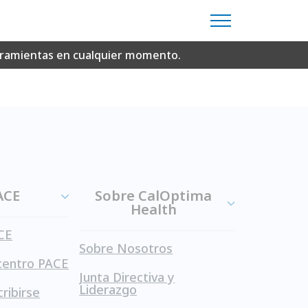
or gratuito Adobe Reader para leer los
erramientas en cualquier momento.
ACE
Sobre CalOptima
Health
CE
Sobre Nosotros
centro PACE
Junta Directiva y
Liderazgo
ribirse