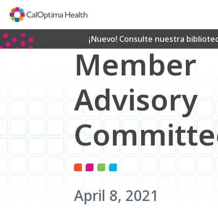
Skip
to
Main
Content
¡Nuevo! Consulte nuestra bibliote
Member
Advisory
Committe
April 8, 2021