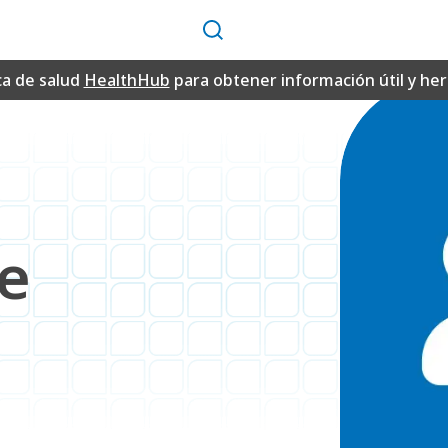
Buscar
ca de salud
HealthHub
para obtener información útil y h
e