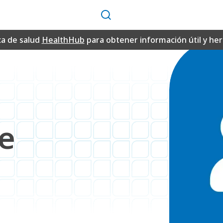
Buscar
ca de salud
HealthHub
para obtener información útil y h
e