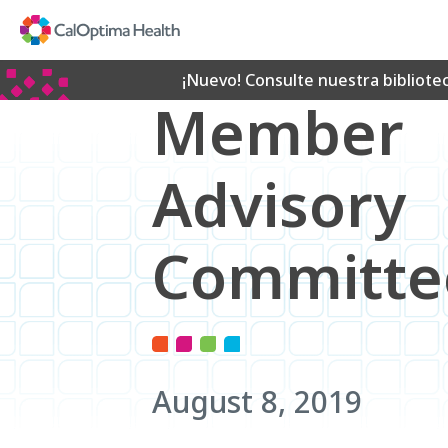
Skip
to
Main
Content
¡Nuevo! Consulte nuestra bibliote
Member
Advisory
Committe
August 8, 2019