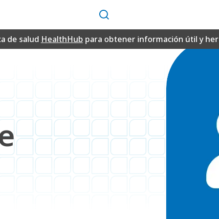
Buscar
ca de salud
HealthHub
para obtener información útil y h
e