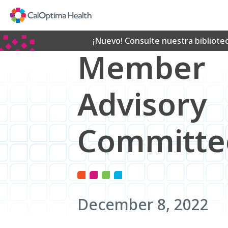
Skip
to
Main
Content
¡Nuevo! Consulte nuestra bibliote
Member
Advisory
Committe
December 8, 2022