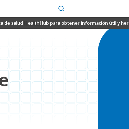
Buscar
ca de salud
HealthHub
para obtener información útil y h
e