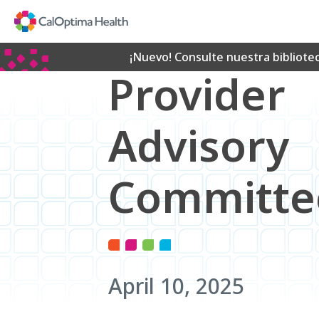
Skip
to
Main
Content
¡Nuevo! Consulte nuestra bibliote
Provider
Advisory
Committe
April 10, 2025