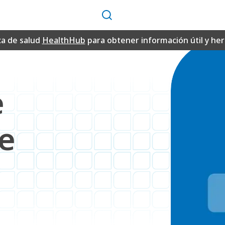
Buscar
ca de salud
HealthHub
para obtener información útil y h
e
e