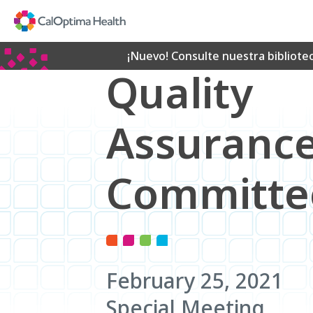
Skip
to
Main
Content
¡Nuevo! Consulte nuestra bibliote
Quality
Assuranc
Committe
February 25, 2021
Special Meeting