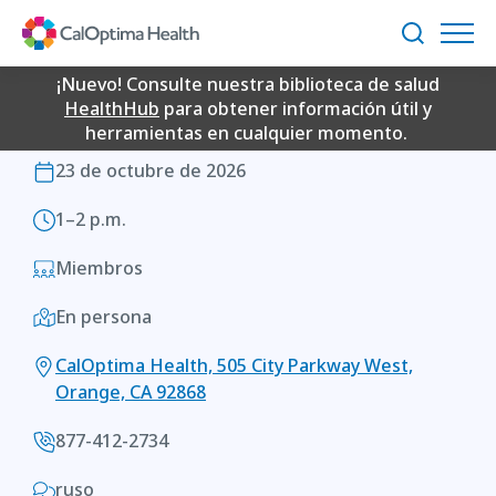
Skip
OneCare New Member
to
Buscar
Main
Orientation
Content
¡Nuevo! Consulte nuestra biblioteca de salud
HealthHub
para obtener información útil y
herramientas en cualquier momento.
ONECARE NEW MEMBER ORIENTATION
23 de octubre de 2026
1–2 p.m.
Miembros
En persona
CalOptima Health, 505 City Parkway West,
Orange, CA 92868
877-412-2734
ruso