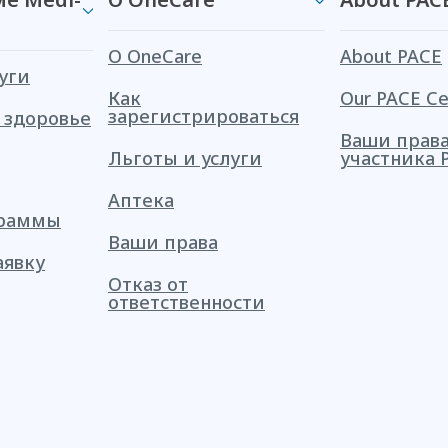
О OneCare
About PACE
уги
Как
Our PACE Ce
зарегистрироваться
 здоровье
Ваши права
Льготы и услуги
участника 
Аптека
граммы
Ваши права
аявку
Отказ от
ответственности