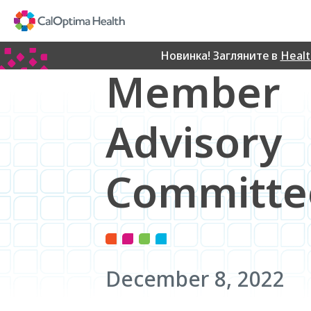
Skip
to
Main
Content
Новинка! Загляните в
Heal
Member
Advisory
Committe
December 8, 2022