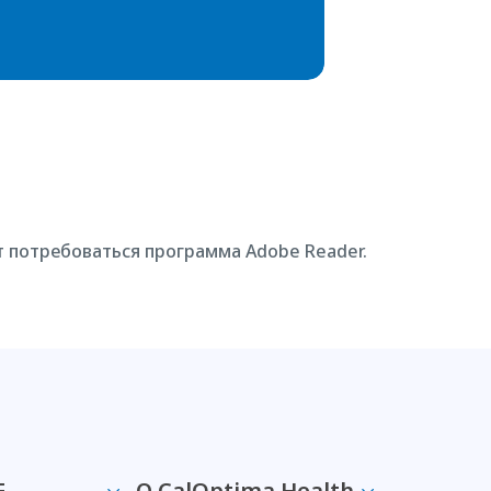
т потребоваться программа Adobe Reader.
E
О CalOptima Health