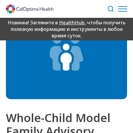
Skip
to
Поиск
Main
Content
Новинка! Загляните в
HealthHub
, чтобы получить
полезную информацию и инструменты в любое
время суток.
Whole-Child Model
Family Advisory